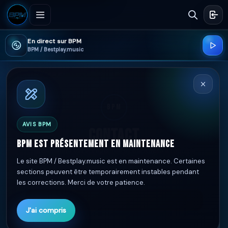
En direct sur BPM
BPM / Bestplay.music
BPM
AVIS BPM
Contact
BPM est présentement en maintenance
Ta demande est enregistrée et transmise à l’équipe
Le site BPM / Bestplay.music est en maintenance. Certaines
BPM.
sections peuvent être temporairement instables pendant
les corrections. Merci de votre patience.
NOM
*
J'ai compris
COURRIEL
*