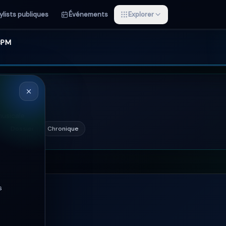
ylists publiques
Événements
Explorer
 BPM
musicale
Dossier
Chronique
s