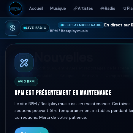
Accueil
Musique
Artistes
Radio
Pla
En direct sur
BESTPLAY.MUSIC RADIO
LIVE RADIO
BPM / Bestplay.music
Nouvelles
Actualités, critiques, entrevues et reportages de la scène 
Tout
Actualité
Critique
Entrevue
Compte rendu
AVIS BPM
BPM est présentement en maintenance
Le site BPM / Bestplay.music est en maintenance. Certaines
sections peuvent être temporairement instables pendant le
corrections. Merci de votre patience.