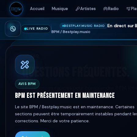
Accueil
Musique
Artistes
Radio
Pla
En direct sur
BESTPLAY.MUSIC RADIO
LIVE RADIO
BPM / Bestplay.music
FAQ
QUESTIONS FRÉQUENTES.
AVIS BPM
Les réponses rapides pour comprendre BPM, les com
BPM est présentement en maintenance
Le site BPM / Bestplay.music est en maintenance. Certaines
sections peuvent être temporairement instables pendant le
corrections. Merci de votre patience.