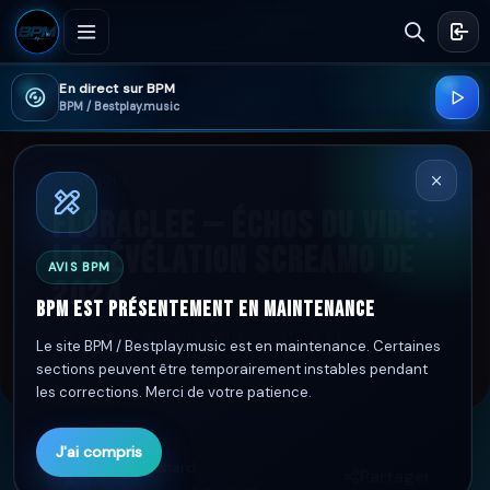
En direct sur BPM
BPM / Bestplay.music
CRITIQUE
Floraclee — Échos du vide :
la révélation screamo de
AVIS BPM
2024
BPM est présentement en maintenance
Un premier album intense, mature et
Le site BPM / Bestplay.music est en maintenance. Certaines
dévastateur.
sections peuvent être temporairement instables pendant
les corrections. Merci de votre patience.
J'ai compris
Alex Bouchard
Partager
A